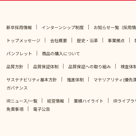
新卒採用情報
インターンシップ制度
お知らせ一覧（採用情
トップメッセージ
会社概要
歴史・沿革
事業拠点
パンフレット
商品の購入について
品質方針
品質保証体制
品質保証への取り組み
検査体
サステナビリティ基本方針
推進体制
マテリアリティ(優先課
ガバナンス
IRニュース/一覧
経営情報
業績ハイライト
IRライブラ
免責事項
電子公告