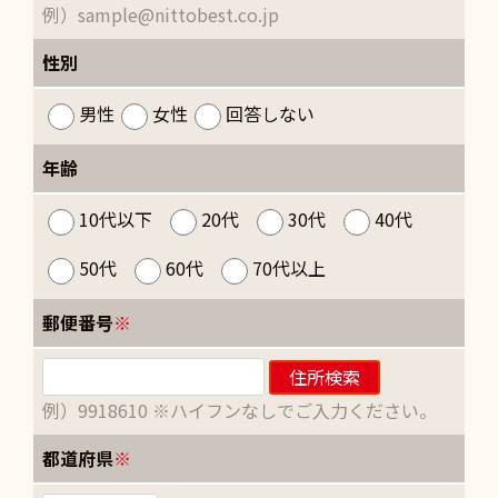
例）sample@nittobest.co.jp
性別
男性
女性
回答しない
年齢
10代以下
20代
30代
40代
50代
60代
70代以上
郵便番号
※
例）9918610 ※ハイフンなしでご入力ください。
都道府県
※