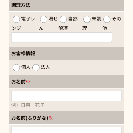
調理方法
電子レ
湯せ
自然
未調
その
ンジ
ん
解凍
理
他
お客様情報
個人
法人
お名前
※
例）日東 花子
お名前(ふりがな)
※