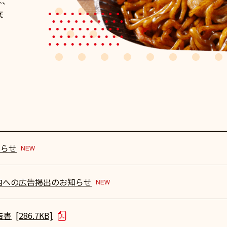
は、
底
、
知らせ
内への広告掲出のお知らせ
告書
[286.7KB]