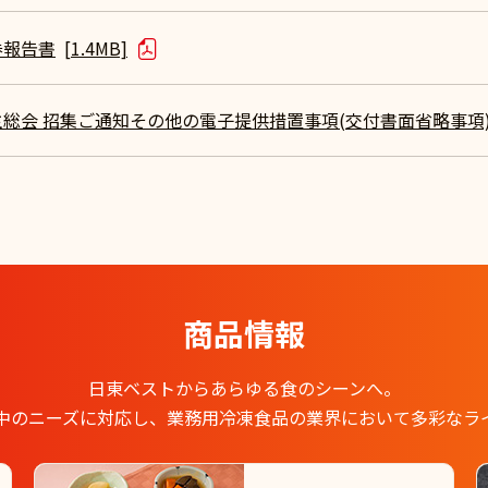
券報告書
[1.4MB]
主総会 招集ご通知その他の電子提供措置事項(交付書面省略事項
商品情報
日東ベストからあらゆる食のシーンへ。
中のニーズに対応し、業務用冷凍食品の業界において多彩なラ